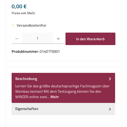
Regulärer Preis:
0,00 €
Preise exkl. MwSt.
Versandkostenfrei
Produkt Anzahl: Gib den gewünschten Wert ein oder benutze die Schaltflächen um die 
In den Warenkorb
Produktnummer:
014D1T0001
Beschreibung
Lernen Sie das größte deutschsprachige Fachmagazin über
Weinbau kennen! Mit dem Testzugang können Sie den
WINZER online zwei…
Mehr
Eigenschaften