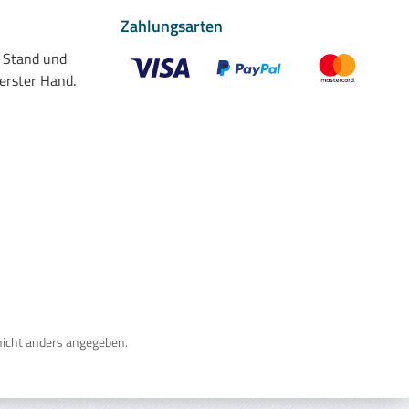
Zahlungsarten
n Stand und
 erster Hand.
Benutzerdefiniertes Bild 1
Benutzerdefiniertes Bild 2
Benutzerdefiniert
nicht anders angegeben.