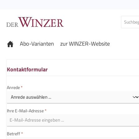
 Hauptinhalt springen
Zur Suche springen
Zur Hauptnavigation springen
Abo-Varianten
zur WINZER-Website
Kontaktformular
Anrede
*
Ihre E-Mail-Adresse
*
Betreff
*